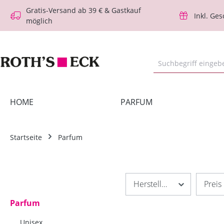
Gratis-Versand ab 39 € & Gastkauf
m Hauptinhalt springen
Zur Suche springen
Zur Hauptnavigation springen
Inkl. Ge
möglich
HOME
PARFUM
Startseite
Parfum
Hersteller
Preis
Parfum
Unisex