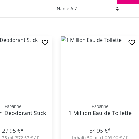
Rabanne
Rabanne
on Deodorant Stick
1 Million Eau de Toilette
27,95 €*
54,95 €*
:
75 ml
(372,67 € / l)
Inhalt:
50 ml
(1.099,00 € / l)