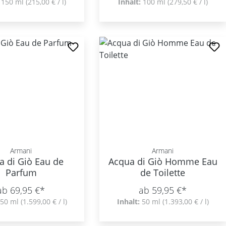
:
150 ml
(215,00 € / l)
Inhalt:
100 ml
(279,50 € / l)
Armani
Armani
a di Giò Eau de
Acqua di Giò Homme Eau
Parfum
de Toilette
ab 69,95 €*
ab 59,95 €*
50 ml
(1.599,00 € / l)
Inhalt:
50 ml
(1.393,00 € / l)