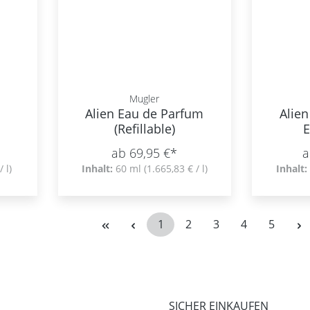
Mugler
Alien Eau de Parfum
Alie
(Refillable)
E
ab 69,95 €*
a
/ l)
Inhalt:
60 ml
(1.665,83 € / l)
Inhalt:
1
2
3
4
5
Seite
Seite
Seite
Seite
Seite
SICHER EINKAUFEN