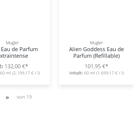
Mugler
Mugler
n Eau de Parfum
Alien Goddess Eau de
xtraintense
Parfum (Refillable)
b 132,00 €*
101,95 €*
60 ml
(2.199,17 € / l)
Inhalt:
60 ml
(1.699,17 € / l)
von 19