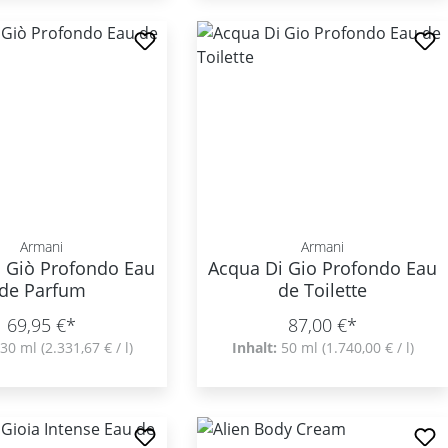
Armani
Armani
i Giò Profondo Eau
Acqua Di Gio Profondo Eau
de Parfum
de Toilette
69,95 €*
87,00 €*
30 ml
(2.331,67 € / l)
Inhalt:
50 ml
(1.740,00 € / l)